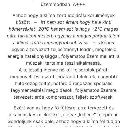
üzemmódban A+++.
Ahhoz hogy a klíma zord időjárási körülmények
között –
itt nem azt értem hogy ha a kinti
hőmérséklet -20°C hanem azt is hogy +2°C magas
pára tartalom mellett, ugyanis a magas páratartalom
a klímás fűtés legnagyobb kihívása
– is képes
legyen a tervezett teljesítményt leadni, megfelelő
energia hatékonysággal, folyamatos üzem mellett, a
műszaki tartalma teszi alkalmassá.
A teljesség igénye nélkül felsorolok párat:
megnövelt és osztott hőátadó felületek, nagyobb
hűtőközeg töltet, hőtároló rendszer, speciális
fagymentesítési megoldások, folyamatos üzemre
tervezett erős kompresszor, fejlett szoftverek.
Ezért van az hogy fő fűtésre, arra tervezett és
alkalmas készüléket kell, illetve „kellene” telepíteni.
Gondoljunk csak bele, ahhoz hogy a klíma fel tudjon