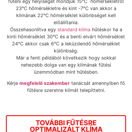
fűteni egy helyiséget mondjuk 15°C hőmérsékletről
23°C hőmérsékletre és kint -7°C van akkor a
klímának 22°C hőmérséklet különbséget kell
előállítania.
Összehasonlítva egy
standard klíma
hűtéskor ha a
kinti hőmérséklet 30°C és a benti elvárt hőmérséklet
24°C akkor csak 6°C a leküzdendő hőmérséklet
különbség.
Már a fenti példából következik hogy sokkal
nehezebb dolga van egy klímának fűtési
üzemmódban mint hűtésben.
Kérje
megfelelő szakember
tanácsát amennyiben fő
fűtésre szeretne klímát telepíttetni.
TOVÁBBI FŰTÉSRE
OPTIMALIZÁLT KLÍMA