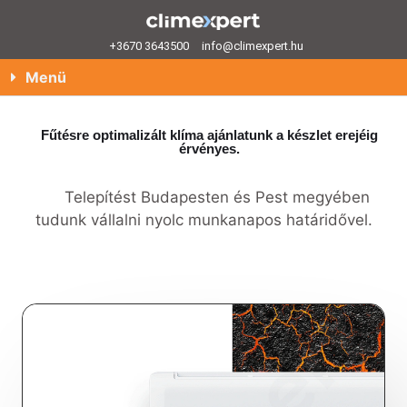
+3670 3643500
info@climexpert.hu
Menü
Fűtésre optimalizált klíma ajánlatunk a készlet erejéig
érvényes.
Telepítést Budapesten és Pest megyében
tudunk vállalni nyolc munkanapos határidővel.