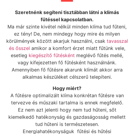
Szeretnénk segíteni tisztábban látni a klímás
fűtéssel kapcsolatban.
Ma már szinte kivétel nélkül minden klíma tud fűteni,
ez tény! De, nem mindegy hogy mire és milyen
körülmények között akarjuk használni, csak
tavasszal
és ősszel
amikor a komfort érzet miatt fűtünk vele,
esetleg
kiegészítő fűtésként
meglévő fűtés mellé,
vagy kifejezetten fő fűtésként használnánk.
Amennyiben fő fűtésre akarunk klímát akkor arra
alkalmas készüléket célszerű telepíteni.
Hogy miért?
A fűtésre optimalizált klíma konkrétan fűtésre van
tervezve és műszaki tartalma is ennek megfelelő.
Ez nem azt jelenti hogy nem tud hűteni, sőt
kiemelkedő hatékonyság és gazdaságosság mellett
tud hűteni is természetesen.
Energiahatékonyságuk fűtési és hűtési